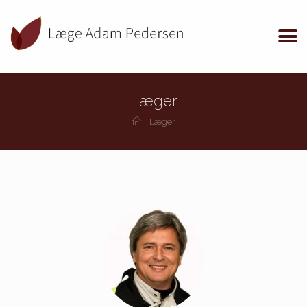
Læger
Læger